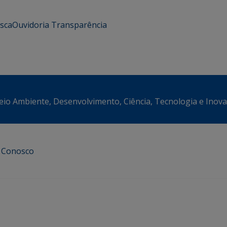
usca
Ouvidoria
Transparência
eio Ambiente, Desenvolvimento, Ciência, Tecnologia e Inov
e Conosco