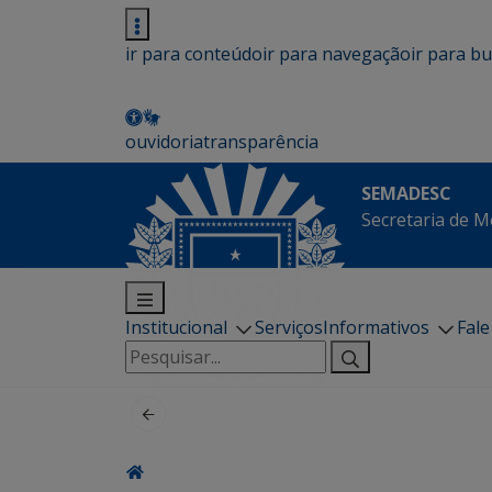
ir para conteúdo
ir para navegação
ir para b
ouvidoria
transparência
SEMADESC
Secretaria de M
Institucional
Serviços
Informativos
Fal
Pesquisar
por: