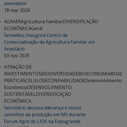
amendoim
18 mar 2026
AGRAER
Agricultura Familiar
DIVERSIFICAÇÃO
ECONÔMICA
Geral
Semadesc inaugura Centro de
Comercialização da Agricultura Familiar em
Anastácio
03 nov 2025
ATRAÇÃO DE
INVESTIMENTOS
BIODIVERSIDADE
BIOECONOMIA
BOAS
PRÁTICAS
CELULOSE
CONFIABILIDADE
Desenvolvimento
Econômico
DESENVOLVIMENTO
SUSTENTÁVEL
DIVERSIFICAÇÃO
ECONÔMICA
Secretário destaca liderança e novos
caminhos da produção em MS durante
Fórum Agro do LIDE na Expogrande