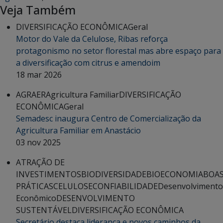
Veja Também
DIVERSIFICAÇÃO ECONÔMICA
Geral
Motor do Vale da Celulose, Ribas reforça
protagonismo no setor florestal mas abre espaço para
a diversificação com citrus e amendoim
18 mar 2026
AGRAER
Agricultura Familiar
DIVERSIFICAÇÃO
ECONÔMICA
Geral
Semadesc inaugura Centro de Comercialização da
Agricultura Familiar em Anastácio
03 nov 2025
ATRAÇÃO DE
INVESTIMENTOS
BIODIVERSIDADE
BIOECONOMIA
BOA
PRÁTICAS
CELULOSE
CONFIABILIDADE
Desenvolvimento
Econômico
DESENVOLVIMENTO
SUSTENTÁVEL
DIVERSIFICAÇÃO ECONÔMICA
Secretário destaca liderança e novos caminhos da