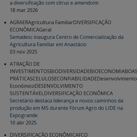
a diversificação com citrus e amendoim
18 mar 2026
AGRAER
Agricultura Familiar
DIVERSIFICAÇÃO
ECONÔMICA
Geral
Semadesc inaugura Centro de Comercialização da
Agricultura Familiar em Anastácio
03 nov 2025
ATRAÇÃO DE
INVESTIMENTOS
BIODIVERSIDADE
BIOECONOMIA
BOA
PRÁTICAS
CELULOSE
CONFIABILIDADE
Desenvolvimento
Econômico
DESENVOLVIMENTO
SUSTENTÁVEL
DIVERSIFICAÇÃO ECONÔMICA
Secretário destaca liderança e novos caminhos da
produção em MS durante Fórum Agro do LIDE na
Expogrande
10 abr 2025
DIVERSIFICAÇÃO ECONÔMICA
FCO