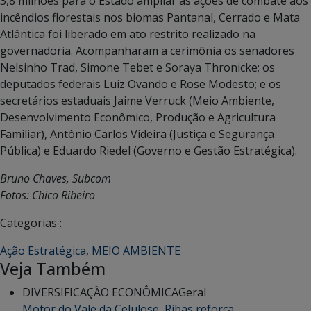
3,8 milhões para o Estado ampliar as ações de combate aos
incêndios florestais nos biomas Pantanal, Cerrado e Mata
Atlântica foi liberado em ato restrito realizado na
governadoria. Acompanharam a cerimônia os senadores
Nelsinho Trad, Simone Tebet e Soraya Thronicke; os
deputados federais Luiz Ovando e Rose Modesto; e os
secretários estaduais Jaime Verruck (Meio Ambiente,
Desenvolvimento Econômico, Produção e Agricultura
Familiar), Antônio Carlos Videira (Justiça e Segurança
Pública) e Eduardo Riedel (Governo e Gestão Estratégica).
Bruno Chaves, Subcom
Fotos: Chico Ribeiro
Categorias :
Ação Estratégica
,
MEIO AMBIENTE
Veja Também
DIVERSIFICAÇÃO ECONÔMICA
Geral
Motor do Vale da Celulose, Ribas reforça