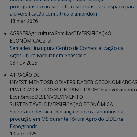
protagonismo no setor florestal mas abre espaço para
a diversificação com citrus e amendoim
18 mar 2026
AGRAER
Agricultura Familiar
DIVERSIFICAÇÃO
ECONÔMICA
Geral
Semadesc inaugura Centro de Comercialização da
Agricultura Familiar em Anastácio
03 nov 2025
ATRAÇÃO DE
INVESTIMENTOS
BIODIVERSIDADE
BIOECONOMIA
BOA
PRÁTICAS
CELULOSE
CONFIABILIDADE
Desenvolvimento
Econômico
DESENVOLVIMENTO
SUSTENTÁVEL
DIVERSIFICAÇÃO ECONÔMICA
Secretário destaca liderança e novos caminhos da
produção em MS durante Fórum Agro do LIDE na
Expogrande
10 abr 2025