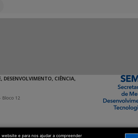
E, DESENVOLVIMENTO, CIÊNCIA,
- Bloco 12
ormação Digital
o website e para nos ajudar a compreender