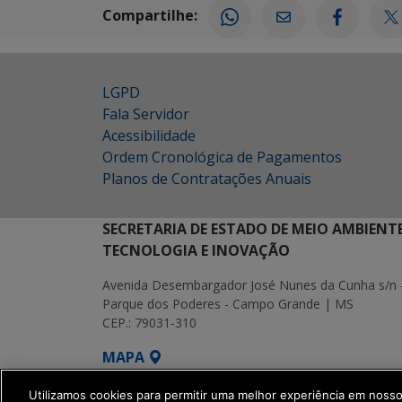
Compartilhe:
LGPD
Fala Servidor
Acessibilidade
Ordem Cronológica de Pagamentos
Planos de Contratações Anuais
SECRETARIA DE ESTADO DE MEIO AMBIENT
TECNOLOGIA E INOVAÇÃO
Avenida Desembargador José Nunes da Cunha s/n 
Parque dos Poderes - Campo Grande | MS
CEP.: 79031-310
MAPA
SETDIG | Secretaria-Executiva de Transf
Utilizamos cookies para permitir uma melhor experiência em noss