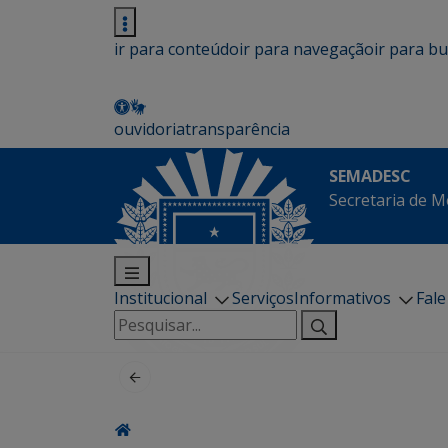
ir para conteúdo
ir para navegação
ir para b
ouvidoria
transparência
SEMADESC
Secretaria de M
Institucional
Serviços
Informativos
Fal
Pesquisar
por: