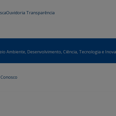
usca
Ouvidoria
Transparência
eio Ambiente, Desenvolvimento, Ciência, Tecnologia e Inov
e Conosco