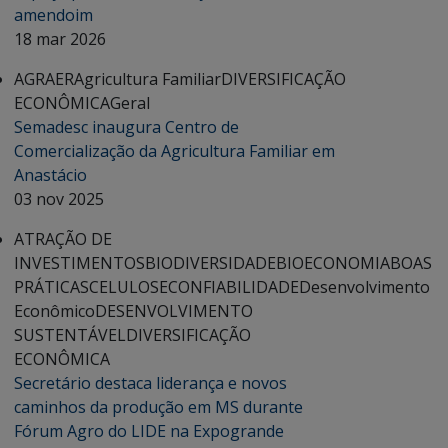
amendoim
18 mar 2026
AGRAER
Agricultura Familiar
DIVERSIFICAÇÃO
ECONÔMICA
Geral
Semadesc inaugura Centro de
Comercialização da Agricultura Familiar em
Anastácio
03 nov 2025
ATRAÇÃO DE
INVESTIMENTOS
BIODIVERSIDADE
BIOECONOMIA
BOAS
PRÁTICAS
CELULOSE
CONFIABILIDADE
Desenvolvimento
Econômico
DESENVOLVIMENTO
SUSTENTÁVEL
DIVERSIFICAÇÃO
ECONÔMICA
Secretário destaca liderança e novos
caminhos da produção em MS durante
Fórum Agro do LIDE na Expogrande