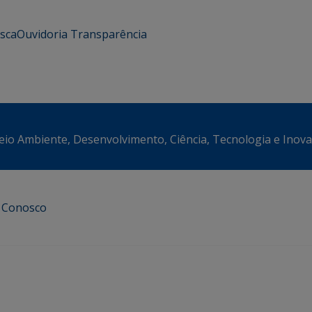
usca
Ouvidoria
Transparência
eio Ambiente, Desenvolvimento, Ciência, Tecnologia e Inov
e Conosco