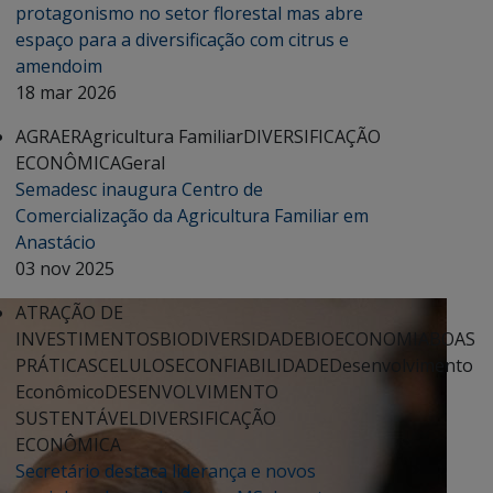
protagonismo no setor florestal mas abre
espaço para a diversificação com citrus e
amendoim
18 mar 2026
AGRAER
Agricultura Familiar
DIVERSIFICAÇÃO
ECONÔMICA
Geral
Semadesc inaugura Centro de
Comercialização da Agricultura Familiar em
Anastácio
03 nov 2025
ATRAÇÃO DE
INVESTIMENTOS
BIODIVERSIDADE
BIOECONOMIA
BOAS
PRÁTICAS
CELULOSE
CONFIABILIDADE
Desenvolvimento
Econômico
DESENVOLVIMENTO
SUSTENTÁVEL
DIVERSIFICAÇÃO
ECONÔMICA
Secretário destaca liderança e novos