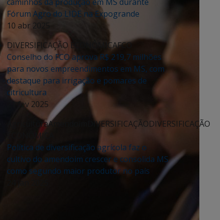
caminhos da produção em MS durante
Fórum Agro do LIDE na Expogrande
10 abr 2025
DIVERSIFICAÇÃO ECONÔMICA
FCO
Conselho do FCO aprova R$ 219,7 milhões
para novos empreendimentos em MS, com
destaque para irrigação e pomares de
citricultura
21 fev 2025
Agricultura
Amendoim
DIVERSIFICAÇÃO
DIVERSIFICAÇÃO
ECONÔMICA
Política de diversificação agrícola faz o
cultivo do amendoim crescer e consolida MS
como segundo maior produtor no país
24 jan 2025