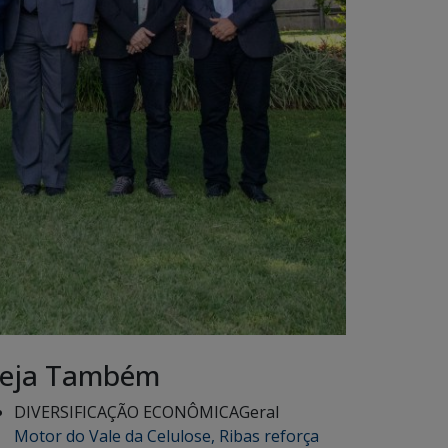
eja Também
DIVERSIFICAÇÃO ECONÔMICA
Geral
Motor do Vale da Celulose, Ribas reforça