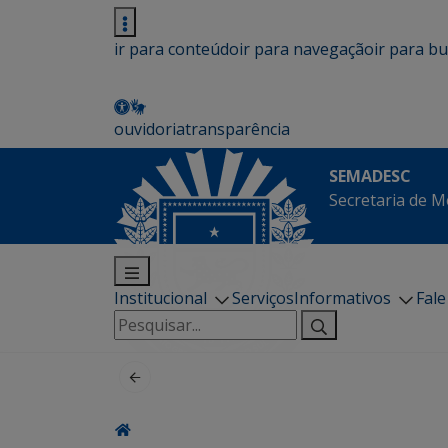
ir para conteúdo
ir para navegação
ir para b
ouvidoria
transparência
SEMADESC
Secretaria de M
Institucional
Serviços
Informativos
Fal
Pesquisar
por: