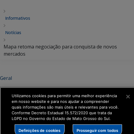
Informativos
Notícias
Mapa retoma negociação para conquista de novos
mercados
Geral
Mapa retoma negociação para
Utilizamos cookies para permitir uma melhor experiência
conquista de novos mercados
em nosso website e para nos ajudar a compreender
quais informações são mais úteis e relevantes para você.
Conforme Decreto Estadual 15.572/2020 que trata da
Compartilhar:
LGPD no Governo do Estado de Mato Grosso do Sul.
Definições de cookies
Prosseguir com todos