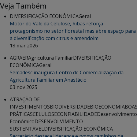
Veja Também
DIVERSIFICAÇÃO ECONÔMICA
Geral
Motor do Vale da Celulose, Ribas reforça
protagonismo no setor florestal mas abre espaço para
a diversificação com citrus e amendoim
18 mar 2026
AGRAER
Agricultura Familiar
DIVERSIFICAÇÃO
ECONÔMICA
Geral
Semadesc inaugura Centro de Comercialização da
Agricultura Familiar em Anastácio
03 nov 2025
ATRAÇÃO DE
INVESTIMENTOS
BIODIVERSIDADE
BIOECONOMIA
BOA
PRÁTICAS
CELULOSE
CONFIABILIDADE
Desenvolvimento
Econômico
DESENVOLVIMENTO
SUSTENTÁVEL
DIVERSIFICAÇÃO ECONÔMICA
Secretário destaca liderança e novos caminhos da