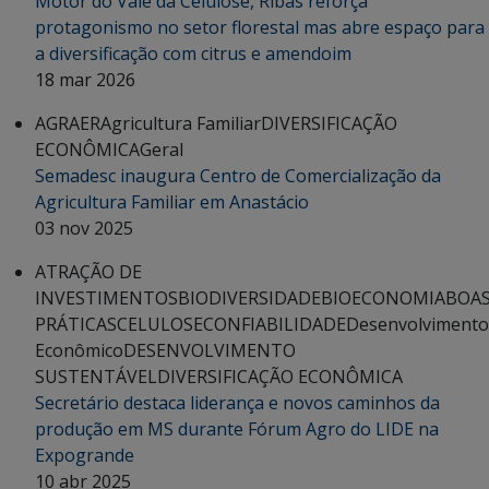
Motor do Vale da Celulose, Ribas reforça
protagonismo no setor florestal mas abre espaço para
a diversificação com citrus e amendoim
18 mar 2026
AGRAER
Agricultura Familiar
DIVERSIFICAÇÃO
ECONÔMICA
Geral
Semadesc inaugura Centro de Comercialização da
Agricultura Familiar em Anastácio
03 nov 2025
ATRAÇÃO DE
INVESTIMENTOS
BIODIVERSIDADE
BIOECONOMIA
BOA
PRÁTICAS
CELULOSE
CONFIABILIDADE
Desenvolvimento
Econômico
DESENVOLVIMENTO
SUSTENTÁVEL
DIVERSIFICAÇÃO ECONÔMICA
Secretário destaca liderança e novos caminhos da
produção em MS durante Fórum Agro do LIDE na
Expogrande
10 abr 2025