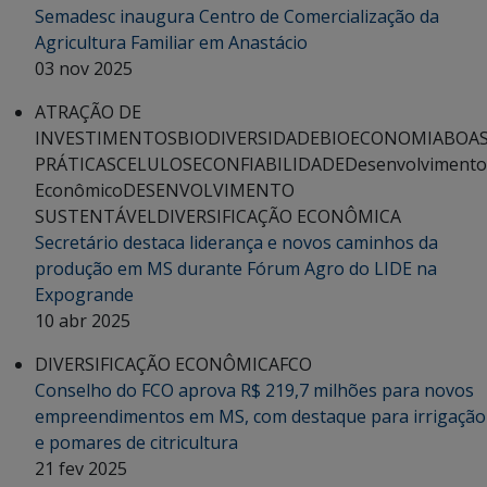
Semadesc inaugura Centro de Comercialização da
Agricultura Familiar em Anastácio
03 nov 2025
ATRAÇÃO DE
INVESTIMENTOS
BIODIVERSIDADE
BIOECONOMIA
BOA
PRÁTICAS
CELULOSE
CONFIABILIDADE
Desenvolvimento
Econômico
DESENVOLVIMENTO
SUSTENTÁVEL
DIVERSIFICAÇÃO ECONÔMICA
Secretário destaca liderança e novos caminhos da
produção em MS durante Fórum Agro do LIDE na
Expogrande
10 abr 2025
DIVERSIFICAÇÃO ECONÔMICA
FCO
Conselho do FCO aprova R$ 219,7 milhões para novos
empreendimentos em MS, com destaque para irrigação
e pomares de citricultura
21 fev 2025