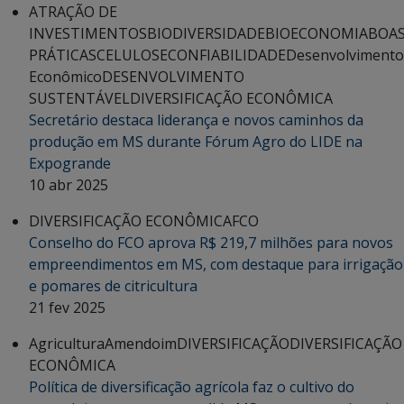
ATRAÇÃO DE
INVESTIMENTOS
BIODIVERSIDADE
BIOECONOMIA
BOA
PRÁTICAS
CELULOSE
CONFIABILIDADE
Desenvolvimento
Econômico
DESENVOLVIMENTO
SUSTENTÁVEL
DIVERSIFICAÇÃO ECONÔMICA
Secretário destaca liderança e novos caminhos da
produção em MS durante Fórum Agro do LIDE na
Expogrande
10 abr 2025
DIVERSIFICAÇÃO ECONÔMICA
FCO
Conselho do FCO aprova R$ 219,7 milhões para novos
empreendimentos em MS, com destaque para irrigação
e pomares de citricultura
21 fev 2025
Agricultura
Amendoim
DIVERSIFICAÇÃO
DIVERSIFICAÇÃO
ECONÔMICA
Política de diversificação agrícola faz o cultivo do