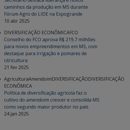
Secretário destaca liderança e novos
caminhos da produção em MS durante
Fórum Agro do LIDE na Expogrande
10 abr 2025
DIVERSIFICAÇÃO ECONÔMICA
FCO
Conselho do FCO aprova R$ 219,7 milhões
para novos empreendimentos em MS, com
destaque para irrigação e pomares de
citricultura
21 fev 2025
Agricultura
Amendoim
DIVERSIFICAÇÃO
DIVERSIFICAÇÃO
ECONÔMICA
Política de diversificação agrícola faz o
cultivo do amendoim crescer e consolida MS
como segundo maior produtor no país
24 jan 2025