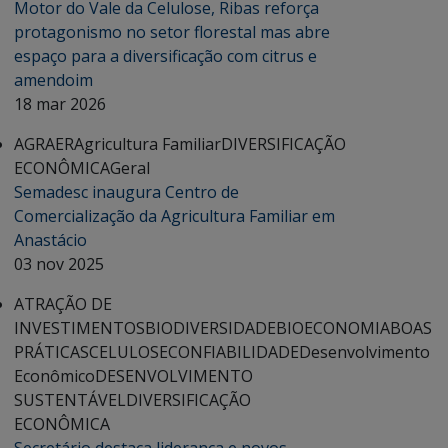
Motor do Vale da Celulose, Ribas reforça
protagonismo no setor florestal mas abre
espaço para a diversificação com citrus e
amendoim
18 mar 2026
AGRAER
Agricultura Familiar
DIVERSIFICAÇÃO
ECONÔMICA
Geral
Semadesc inaugura Centro de
Comercialização da Agricultura Familiar em
Anastácio
03 nov 2025
ATRAÇÃO DE
INVESTIMENTOS
BIODIVERSIDADE
BIOECONOMIA
BOAS
PRÁTICAS
CELULOSE
CONFIABILIDADE
Desenvolvimento
Econômico
DESENVOLVIMENTO
SUSTENTÁVEL
DIVERSIFICAÇÃO
ECONÔMICA