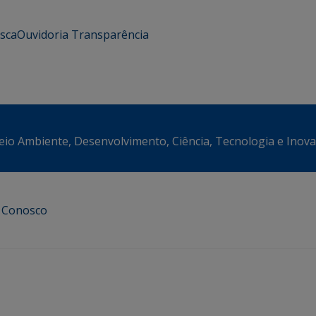
usca
Ouvidoria
Transparência
eio Ambiente, Desenvolvimento, Ciência, Tecnologia e Inov
e Conosco