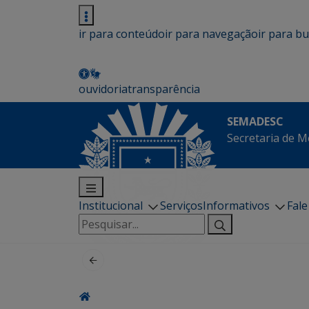
ir para conteúdo
ir para navegação
ir para b
ouvidoria
transparência
SEMADESC
Secretaria de M
Institucional
Serviços
Informativos
Fal
Pesquisar
por: