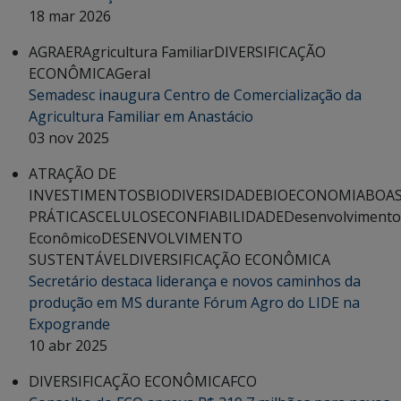
18 mar 2026
AGRAER
Agricultura Familiar
DIVERSIFICAÇÃO
ECONÔMICA
Geral
Semadesc inaugura Centro de Comercialização da
Agricultura Familiar em Anastácio
03 nov 2025
ATRAÇÃO DE
INVESTIMENTOS
BIODIVERSIDADE
BIOECONOMIA
BOA
PRÁTICAS
CELULOSE
CONFIABILIDADE
Desenvolvimento
Econômico
DESENVOLVIMENTO
SUSTENTÁVEL
DIVERSIFICAÇÃO ECONÔMICA
Secretário destaca liderança e novos caminhos da
produção em MS durante Fórum Agro do LIDE na
Expogrande
10 abr 2025
DIVERSIFICAÇÃO ECONÔMICA
FCO