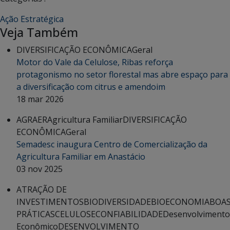
Ação Estratégica
Veja Também
DIVERSIFICAÇÃO ECONÔMICA
Geral
Motor do Vale da Celulose, Ribas reforça
protagonismo no setor florestal mas abre espaço para
a diversificação com citrus e amendoim
18 mar 2026
AGRAER
Agricultura Familiar
DIVERSIFICAÇÃO
ECONÔMICA
Geral
Semadesc inaugura Centro de Comercialização da
Agricultura Familiar em Anastácio
03 nov 2025
ATRAÇÃO DE
INVESTIMENTOS
BIODIVERSIDADE
BIOECONOMIA
BOA
PRÁTICAS
CELULOSE
CONFIABILIDADE
Desenvolvimento
Econômico
DESENVOLVIMENTO