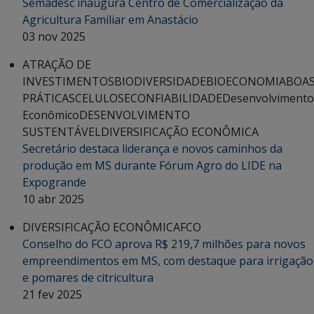
Semadesc inaugura Centro de Comercialização da
Agricultura Familiar em Anastácio
03 nov 2025
ATRAÇÃO DE
INVESTIMENTOS
BIODIVERSIDADE
BIOECONOMIA
BOA
PRÁTICAS
CELULOSE
CONFIABILIDADE
Desenvolvimento
Econômico
DESENVOLVIMENTO
SUSTENTÁVEL
DIVERSIFICAÇÃO ECONÔMICA
Secretário destaca liderança e novos caminhos da
produção em MS durante Fórum Agro do LIDE na
Expogrande
10 abr 2025
DIVERSIFICAÇÃO ECONÔMICA
FCO
Conselho do FCO aprova R$ 219,7 milhões para novos
empreendimentos em MS, com destaque para irrigação
e pomares de citricultura
21 fev 2025