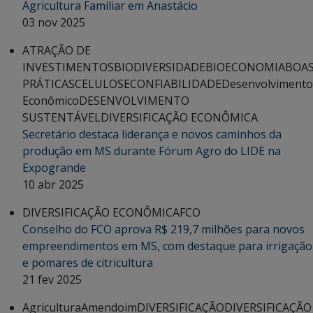
Agricultura Familiar em Anastácio
03 nov 2025
ATRAÇÃO DE
INVESTIMENTOS
BIODIVERSIDADE
BIOECONOMIA
BOA
PRÁTICAS
CELULOSE
CONFIABILIDADE
Desenvolvimento
Econômico
DESENVOLVIMENTO
SUSTENTÁVEL
DIVERSIFICAÇÃO ECONÔMICA
Secretário destaca liderança e novos caminhos da
produção em MS durante Fórum Agro do LIDE na
Expogrande
10 abr 2025
DIVERSIFICAÇÃO ECONÔMICA
FCO
Conselho do FCO aprova R$ 219,7 milhões para novos
empreendimentos em MS, com destaque para irrigação
e pomares de citricultura
21 fev 2025
Agricultura
Amendoim
DIVERSIFICAÇÃO
DIVERSIFICAÇÃO