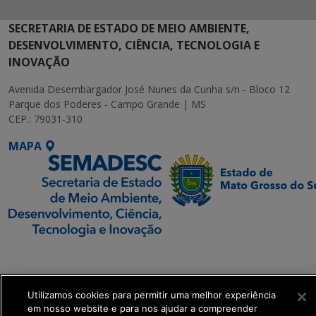
SECRETARIA DE ESTADO DE MEIO AMBIENTE,
DESENVOLVIMENTO, CIÊNCIA, TECNOLOGIA E
INOVAÇÃO
Avenida Desembargador José Nunes da Cunha s/n - Bloco 12
Parque dos Poderes - Campo Grande | MS
CEP.: 79031-310
MAPA
SETDIG | Secretaria-
Executiva de
Transformação Digital
Utilizamos cookies para permitir uma melhor experiência
em nosso website e para nos ajudar a compreender