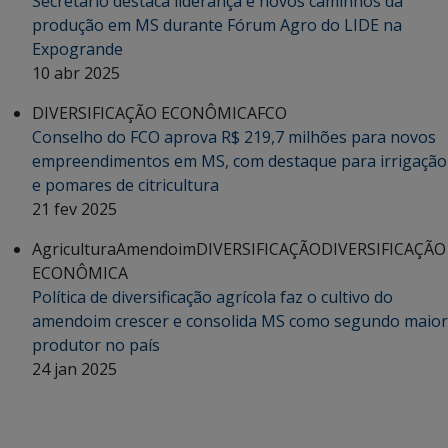
Secretário destaca liderança e novos caminhos da
produção em MS durante Fórum Agro do LIDE na
Expogrande
10 abr 2025
DIVERSIFICAÇÃO ECONÔMICA
FCO
Conselho do FCO aprova R$ 219,7 milhões para novos
empreendimentos em MS, com destaque para irrigação
e pomares de citricultura
21 fev 2025
Agricultura
Amendoim
DIVERSIFICAÇÃO
DIVERSIFICAÇÃO
ECONÔMICA
Política de diversificação agrícola faz o cultivo do
amendoim crescer e consolida MS como segundo maior
produtor no país
24 jan 2025