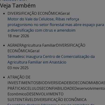
Veja Também
DIVERSIFICAÇÃO ECONÔMICA
Geral
Motor do Vale da Celulose, Ribas reforça
protagonismo no setor florestal mas abre espaço para
a diversificação com citrus e amendoim
18 mar 2026
AGRAER
Agricultura Familiar
DIVERSIFICAÇÃO
ECONÔMICA
Geral
Semadesc inaugura Centro de Comercialização da
Agricultura Familiar em Anastácio
03 nov 2025
ATRAÇÃO DE
INVESTIMENTOS
BIODIVERSIDADE
BIOECONOMIA
BOA
PRÁTICAS
CELULOSE
CONFIABILIDADE
Desenvolvimento
Econômico
DESENVOLVIMENTO
SUSTENTÁVEL
DIVERSIFICAÇÃO ECONÔMICA