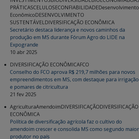
PRÁTICAS
CELULOSE
CONFIABILIDADE
Desenvolvimento
Econômico
DESENVOLVIMENTO
SUSTENTÁVEL
DIVERSIFICAÇÃO ECONÔMICA
Secretário destaca liderança e novos caminhos da
produção em MS durante Fórum Agro do LIDE na
Expogrande
10 abr 2025
DIVERSIFICAÇÃO ECONÔMICA
FCO
Conselho do FCO aprova R$ 219,7 milhões para novos
empreendimentos em MS, com destaque para irrigação
e pomares de citricultura
21 fev 2025
Agricultura
Amendoim
DIVERSIFICAÇÃO
DIVERSIFICAÇÃO
ECONÔMICA
Política de diversificação agrícola faz o cultivo do
amendoim crescer e consolida MS como segundo maior
produtor no país