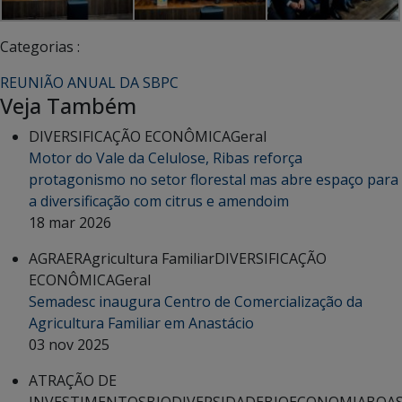
Categorias :
REUNIÃO ANUAL DA SBPC
Veja Também
DIVERSIFICAÇÃO ECONÔMICA
Geral
Motor do Vale da Celulose, Ribas reforça
protagonismo no setor florestal mas abre espaço para
a diversificação com citrus e amendoim
18 mar 2026
AGRAER
Agricultura Familiar
DIVERSIFICAÇÃO
ECONÔMICA
Geral
Semadesc inaugura Centro de Comercialização da
Agricultura Familiar em Anastácio
03 nov 2025
ATRAÇÃO DE
INVESTIMENTOS
BIODIVERSIDADE
BIOECONOMIA
BOA