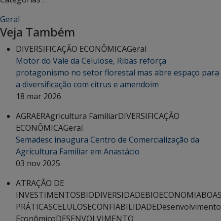
Geral
Veja Também
DIVERSIFICAÇÃO ECONÔMICA
Geral
Motor do Vale da Celulose, Ribas reforça
protagonismo no setor florestal mas abre espaço para
a diversificação com citrus e amendoim
18 mar 2026
AGRAER
Agricultura Familiar
DIVERSIFICAÇÃO
ECONÔMICA
Geral
Semadesc inaugura Centro de Comercialização da
Agricultura Familiar em Anastácio
03 nov 2025
ATRAÇÃO DE
INVESTIMENTOS
BIODIVERSIDADE
BIOECONOMIA
BOA
PRÁTICAS
CELULOSE
CONFIABILIDADE
Desenvolvimento
Econômico
DESENVOLVIMENTO