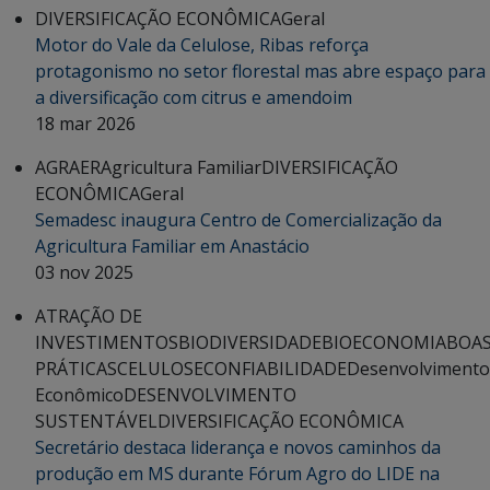
DIVERSIFICAÇÃO ECONÔMICA
Geral
Motor do Vale da Celulose, Ribas reforça
protagonismo no setor florestal mas abre espaço para
a diversificação com citrus e amendoim
18 mar 2026
AGRAER
Agricultura Familiar
DIVERSIFICAÇÃO
ECONÔMICA
Geral
Semadesc inaugura Centro de Comercialização da
Agricultura Familiar em Anastácio
03 nov 2025
ATRAÇÃO DE
INVESTIMENTOS
BIODIVERSIDADE
BIOECONOMIA
BOA
PRÁTICAS
CELULOSE
CONFIABILIDADE
Desenvolvimento
Econômico
DESENVOLVIMENTO
SUSTENTÁVEL
DIVERSIFICAÇÃO ECONÔMICA
Secretário destaca liderança e novos caminhos da
produção em MS durante Fórum Agro do LIDE na