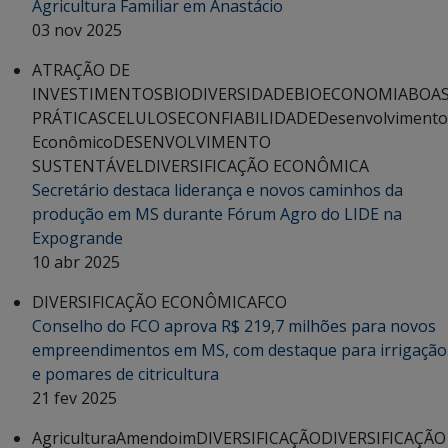
Agricultura Familiar em Anastácio
03 nov 2025
ATRAÇÃO DE
INVESTIMENTOS
BIODIVERSIDADE
BIOECONOMIA
BOA
PRÁTICAS
CELULOSE
CONFIABILIDADE
Desenvolvimento
Econômico
DESENVOLVIMENTO
SUSTENTÁVEL
DIVERSIFICAÇÃO ECONÔMICA
Secretário destaca liderança e novos caminhos da
produção em MS durante Fórum Agro do LIDE na
Expogrande
10 abr 2025
DIVERSIFICAÇÃO ECONÔMICA
FCO
Conselho do FCO aprova R$ 219,7 milhões para novos
empreendimentos em MS, com destaque para irrigação
e pomares de citricultura
21 fev 2025
Agricultura
Amendoim
DIVERSIFICAÇÃO
DIVERSIFICAÇÃO