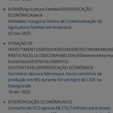
AGRAER
Agricultura Familiar
DIVERSIFICAÇÃO
ECONÔMICA
Geral
Semadesc inaugura Centro de Comercialização da
Agricultura Familiar em Anastácio
03 nov 2025
ATRAÇÃO DE
INVESTIMENTOS
BIODIVERSIDADE
BIOECONOMIA
BOA
PRÁTICAS
CELULOSE
CONFIABILIDADE
Desenvolvimento
Econômico
DESENVOLVIMENTO
SUSTENTÁVEL
DIVERSIFICAÇÃO ECONÔMICA
Secretário destaca liderança e novos caminhos da
produção em MS durante Fórum Agro do LIDE na
Expogrande
10 abr 2025
DIVERSIFICAÇÃO ECONÔMICA
FCO
Conselho do FCO aprova R$ 219,7 milhões para novos