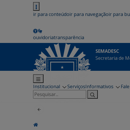
ir para conteúdo
ir para navegação
ir para b
ouvidoria
transparência
SEMADESC
Secretaria de M
Institucional
Serviços
Informativos
Fal
Pesquisar
por: