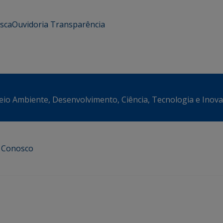
usca
Ouvidoria
Transparência
eio Ambiente, Desenvolvimento, Ciência, Tecnologia e Inov
e Conosco