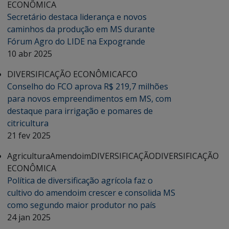
ECONÔMICA
Secretário destaca liderança e novos
caminhos da produção em MS durante
Fórum Agro do LIDE na Expogrande
10 abr 2025
DIVERSIFICAÇÃO ECONÔMICA
FCO
Conselho do FCO aprova R$ 219,7 milhões
para novos empreendimentos em MS, com
destaque para irrigação e pomares de
citricultura
21 fev 2025
Agricultura
Amendoim
DIVERSIFICAÇÃO
DIVERSIFICAÇÃO
ECONÔMICA
Política de diversificação agrícola faz o
cultivo do amendoim crescer e consolida MS
como segundo maior produtor no país
24 jan 2025