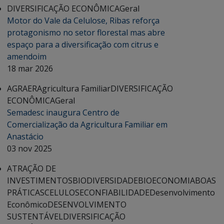
DIVERSIFICAÇÃO ECONÔMICA
Geral
Motor do Vale da Celulose, Ribas reforça
protagonismo no setor florestal mas abre
espaço para a diversificação com citrus e
amendoim
18 mar 2026
AGRAER
Agricultura Familiar
DIVERSIFICAÇÃO
ECONÔMICA
Geral
Semadesc inaugura Centro de
Comercialização da Agricultura Familiar em
Anastácio
03 nov 2025
ATRAÇÃO DE
INVESTIMENTOS
BIODIVERSIDADE
BIOECONOMIA
BOAS
PRÁTICAS
CELULOSE
CONFIABILIDADE
Desenvolvimento
Econômico
DESENVOLVIMENTO
SUSTENTÁVEL
DIVERSIFICAÇÃO