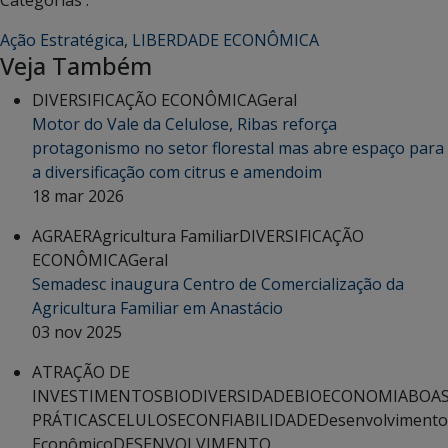
Ação Estratégica
,
LIBERDADE ECONÔMICA
Veja Também
DIVERSIFICAÇÃO ECONÔMICA
Geral
Motor do Vale da Celulose, Ribas reforça
protagonismo no setor florestal mas abre espaço para
a diversificação com citrus e amendoim
18 mar 2026
AGRAER
Agricultura Familiar
DIVERSIFICAÇÃO
ECONÔMICA
Geral
Semadesc inaugura Centro de Comercialização da
Agricultura Familiar em Anastácio
03 nov 2025
ATRAÇÃO DE
INVESTIMENTOS
BIODIVERSIDADE
BIOECONOMIA
BOA
PRÁTICAS
CELULOSE
CONFIABILIDADE
Desenvolvimento
Econômico
DESENVOLVIMENTO