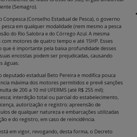
iente (Semagro).
o Conpesca (Conselho Estadual de Pesca), o governo
 a pesca em qualquer modalidade (nem mesmo a pesca
ensão do Rio Salobra e do Córrego Azul. A mesma
s com motores de quatro tempo e até 15HP. Esses
que é importante pela baixa profundidade desses
m suas encostas podem ser prejudicadas, causando
s águas.
o deputado estadual Beto Pereira e modifica pouca
tência máxima dos motores permitidos e prevê sanções
lta de 200 a 10 mil UFERMS (até R$ 255 mil);
ca; interdição total ou parcial do estabelecimento,
cença, autorização e registro; apreensão de
ulos de qualquer natureza e embarcações utilizadas
ção e do registro, em caso de reincidência.
 está em vigor, revogando, desta forma, o Decreto