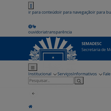
ir para conteúdo
ir para navegação
ir para b
ouvidoria
transparência
SEMADESC
Secretaria de M
Institucional
Serviços
Informativos
Fal
Pesquisar
por: