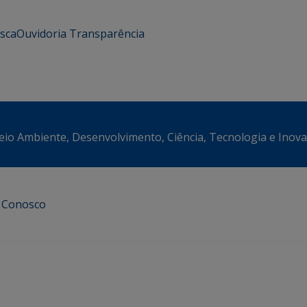
usca
Ouvidoria
Transparência
eio Ambiente, Desenvolvimento, Ciência, Tecnologia e Inov
e Conosco