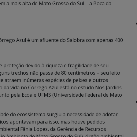
bém a mais alta de Mato Grosso do Sul – a Boca da
Córrego Azul é um afluente do Salobra com apenas 400
e proteção devido à riqueza e fragilidade de seu
uns trechos não passa de 80 centímetros – seu leito
e atraem inúmeras espécies de peixes e outros
 da vida no Córrego Azul está no estudo Nos Jardins
to pela Ecoa e UFMS (Universidade Federal de Mato
idade do ecossistema surgiu a necessidade de adotar
íficos apontavam para isso, mas houve pedidos
 ambiental Fânia Lopes, da Gerência de Recursos
eio Ambiente de Mato Grosso do Sul), órgão ambiental