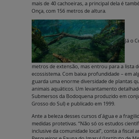
mais de 40 cachoeiras, a principal dela é tam
Onça, com 156 metros de altura.
Já o 
metros de extensão, mas entrou para a lista d
ecossistema. Com baixa profundidade – em alg
guarda uma enorme diversidade de plantas qu
animais aquáticos. Um levantamento detalhado
Submersos da Bodoquena produzido em conjun
Grosso do Sul) e publicado em 1999.
Ante a beleza desses cursos d´água e a fragil
medidas protetivas. “Não só os estudos cient
inclusive da comunidade local”, conta a fiscal
Pesqueiros e Fauna do Imasul (Instituto de M