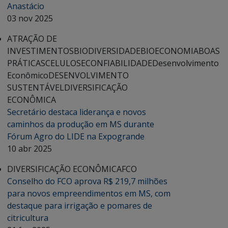
Anastácio
03 nov 2025
ATRAÇÃO DE
INVESTIMENTOS
BIODIVERSIDADE
BIOECONOMIA
BOAS
PRÁTICAS
CELULOSE
CONFIABILIDADE
Desenvolvimento
Econômico
DESENVOLVIMENTO
SUSTENTÁVEL
DIVERSIFICAÇÃO
ECONÔMICA
Secretário destaca liderança e novos
caminhos da produção em MS durante
Fórum Agro do LIDE na Expogrande
10 abr 2025
DIVERSIFICAÇÃO ECONÔMICA
FCO
Conselho do FCO aprova R$ 219,7 milhões
para novos empreendimentos em MS, com
destaque para irrigação e pomares de
citricultura