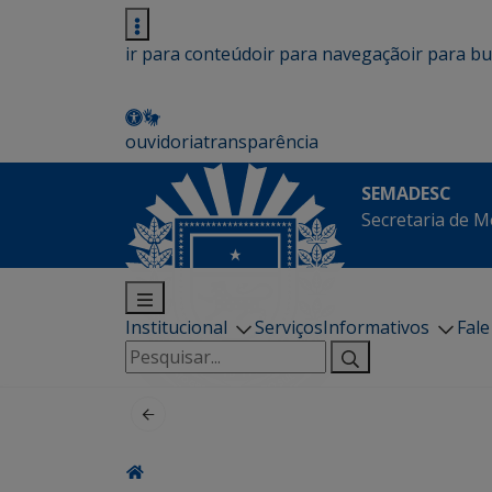
ir para conteúdo
ir para navegação
ir para b
ouvidoria
transparência
SEMADESC
Secretaria de M
Institucional
Serviços
Informativos
Fal
Pesquisar
por: