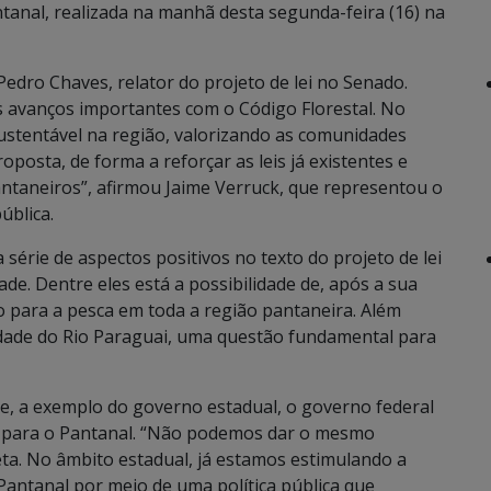
tanal, realizada na manhã desta segunda-feira (16) na
Pedro Chaves, relator do projeto de lei no Senado.
os avanços importantes com o Código Florestal. No
ustentável na região, valorizando as comunidades
posta, de forma a reforçar as leis já existentes e
antaneiros”, afirmou Jaime Verruck, que representou o
ública.
érie de aspectos positivos no texto do projeto de lei
e. Dentre eles está a possibilidade de, após a sua
para a pesca em toda a região pantaneira. Além
idade do Rio Paraguai, uma questão fundamental para
de, a exemplo do governo estadual, o governo federal
da para o Pantanal. “Não podemos dar o mesmo
ta. No âmbito estadual, já estamos estimulando a
Pantanal por meio de uma política pública que