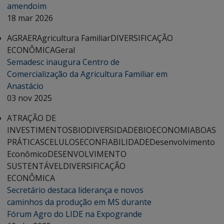
amendoim
18 mar 2026
AGRAER
Agricultura Familiar
DIVERSIFICAÇÃO
ECONÔMICA
Geral
Semadesc inaugura Centro de
Comercialização da Agricultura Familiar em
Anastácio
03 nov 2025
ATRAÇÃO DE
INVESTIMENTOS
BIODIVERSIDADE
BIOECONOMIA
BOAS
PRÁTICAS
CELULOSE
CONFIABILIDADE
Desenvolvimento
Econômico
DESENVOLVIMENTO
SUSTENTÁVEL
DIVERSIFICAÇÃO
ECONÔMICA
Secretário destaca liderança e novos
caminhos da produção em MS durante
Fórum Agro do LIDE na Expogrande