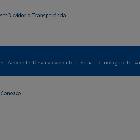
usca
Ouvidoria
Transparência
eio Ambiente, Desenvolvimento, Ciência, Tecnologia e Inov
e Conosco