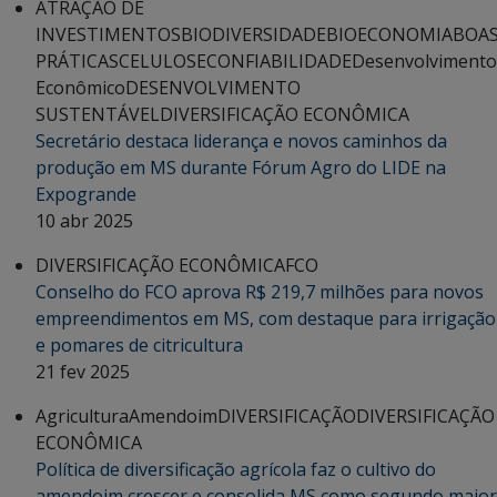
ATRAÇÃO DE
INVESTIMENTOS
BIODIVERSIDADE
BIOECONOMIA
BOA
PRÁTICAS
CELULOSE
CONFIABILIDADE
Desenvolvimento
Econômico
DESENVOLVIMENTO
SUSTENTÁVEL
DIVERSIFICAÇÃO ECONÔMICA
Secretário destaca liderança e novos caminhos da
produção em MS durante Fórum Agro do LIDE na
Expogrande
10 abr 2025
DIVERSIFICAÇÃO ECONÔMICA
FCO
Conselho do FCO aprova R$ 219,7 milhões para novos
empreendimentos em MS, com destaque para irrigação
e pomares de citricultura
21 fev 2025
Agricultura
Amendoim
DIVERSIFICAÇÃO
DIVERSIFICAÇÃO
ECONÔMICA
Política de diversificação agrícola faz o cultivo do
amendoim crescer e consolida MS como segundo maior