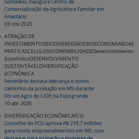
Semadesc inaugura Centro de
Comercialização da Agricultura Familiar em
Anastácio
03 nov 2025
ATRAÇÃO DE
INVESTIMENTOS
BIODIVERSIDADE
BIOECONOMIA
BOAS
PRÁTICAS
CELULOSE
CONFIABILIDADE
Desenvolvimento
Econômico
DESENVOLVIMENTO
SUSTENTÁVEL
DIVERSIFICAÇÃO
ECONÔMICA
Secretário destaca liderança e novos
caminhos da produção em MS durante
Fórum Agro do LIDE na Expogrande
10 abr 2025
DIVERSIFICAÇÃO ECONÔMICA
FCO
Conselho do FCO aprova R$ 219,7 milhões
para novos empreendimentos em MS, com
destaque para irrigação e pomares de