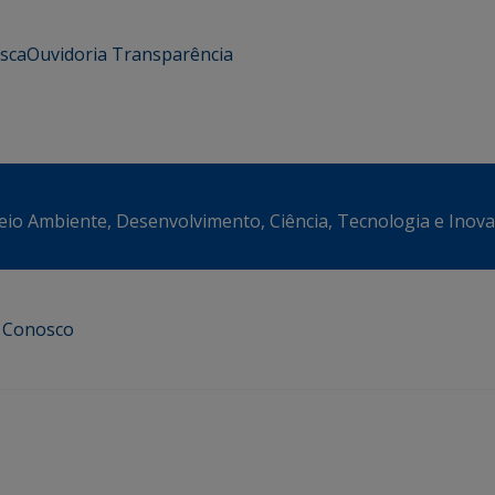
usca
Ouvidoria
Transparência
eio Ambiente, Desenvolvimento, Ciência, Tecnologia e Inov
e Conosco