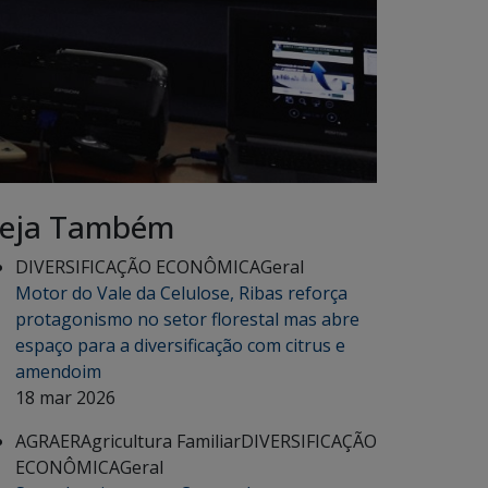
eja Também
DIVERSIFICAÇÃO ECONÔMICA
Geral
Motor do Vale da Celulose, Ribas reforça
protagonismo no setor florestal mas abre
espaço para a diversificação com citrus e
amendoim
18 mar 2026
AGRAER
Agricultura Familiar
DIVERSIFICAÇÃO
ECONÔMICA
Geral