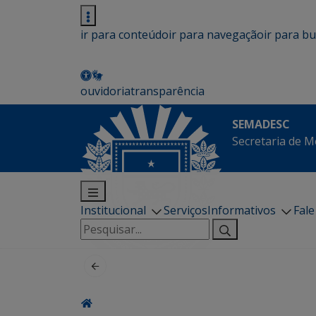
ir para conteúdo
ir para navegação
ir para b
ouvidoria
transparência
SEMADESC
Secretaria de M
Institucional
Serviços
Informativos
Fal
Pesquisar
por: