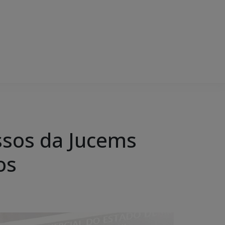
essos da Jucems
os