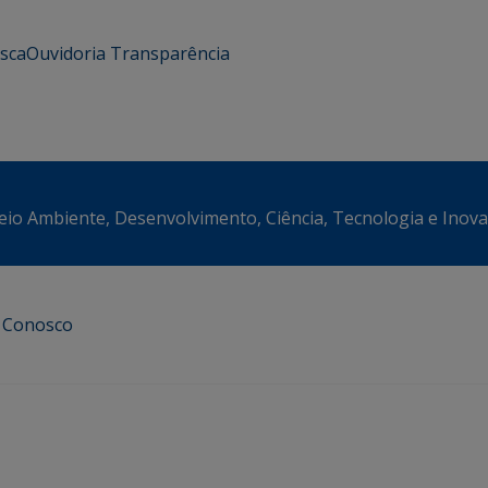
usca
Ouvidoria
Transparência
eio Ambiente, Desenvolvimento, Ciência, Tecnologia e Inov
e Conosco