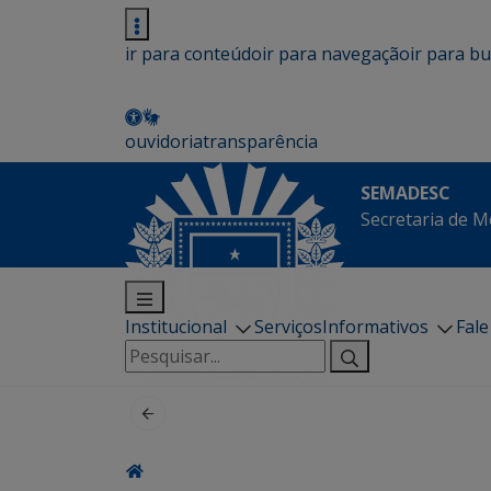
ir para conteúdo
ir para navegação
ir para b
ouvidoria
transparência
SEMADESC
Secretaria de M
Institucional
Serviços
Informativos
Fal
Pesquisar
por: