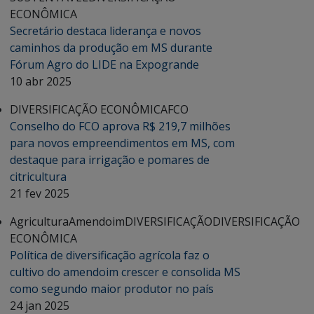
ECONÔMICA
Secretário destaca liderança e novos
caminhos da produção em MS durante
Fórum Agro do LIDE na Expogrande
10 abr 2025
DIVERSIFICAÇÃO ECONÔMICA
FCO
Conselho do FCO aprova R$ 219,7 milhões
para novos empreendimentos em MS, com
destaque para irrigação e pomares de
citricultura
21 fev 2025
Agricultura
Amendoim
DIVERSIFICAÇÃO
DIVERSIFICAÇÃO
ECONÔMICA
Política de diversificação agrícola faz o
cultivo do amendoim crescer e consolida MS
como segundo maior produtor no país
24 jan 2025