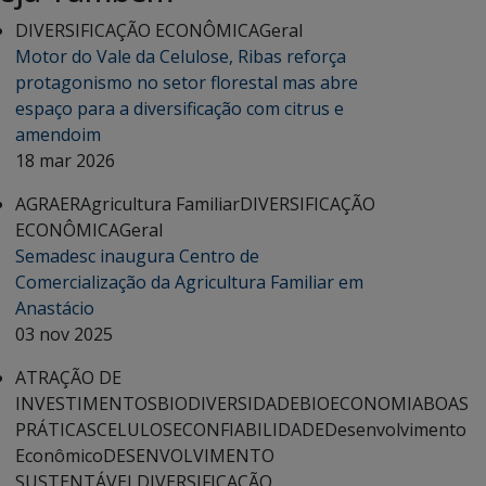
DIVERSIFICAÇÃO ECONÔMICA
Geral
Motor do Vale da Celulose, Ribas reforça
protagonismo no setor florestal mas abre
espaço para a diversificação com citrus e
amendoim
18 mar 2026
AGRAER
Agricultura Familiar
DIVERSIFICAÇÃO
ECONÔMICA
Geral
Semadesc inaugura Centro de
Comercialização da Agricultura Familiar em
Anastácio
03 nov 2025
ATRAÇÃO DE
INVESTIMENTOS
BIODIVERSIDADE
BIOECONOMIA
BOAS
PRÁTICAS
CELULOSE
CONFIABILIDADE
Desenvolvimento
Econômico
DESENVOLVIMENTO
SUSTENTÁVEL
DIVERSIFICAÇÃO