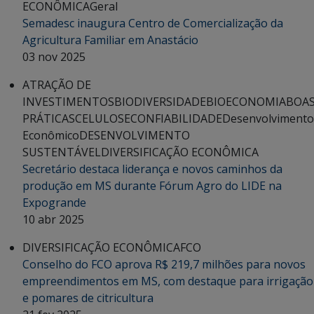
ECONÔMICA
Geral
Semadesc inaugura Centro de Comercialização da
Agricultura Familiar em Anastácio
03 nov 2025
ATRAÇÃO DE
INVESTIMENTOS
BIODIVERSIDADE
BIOECONOMIA
BOA
PRÁTICAS
CELULOSE
CONFIABILIDADE
Desenvolvimento
Econômico
DESENVOLVIMENTO
SUSTENTÁVEL
DIVERSIFICAÇÃO ECONÔMICA
Secretário destaca liderança e novos caminhos da
produção em MS durante Fórum Agro do LIDE na
Expogrande
10 abr 2025
DIVERSIFICAÇÃO ECONÔMICA
FCO
Conselho do FCO aprova R$ 219,7 milhões para novos
empreendimentos em MS, com destaque para irrigação
e pomares de citricultura