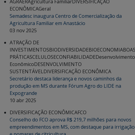
AGRAER
Agricultura Familiar
DIVERSIFICAÇÃO
ECONÔMICA
Geral
Semadesc inaugura Centro de Comercialização da
Agricultura Familiar em Anastácio
03 nov 2025
ATRAÇÃO DE
INVESTIMENTOS
BIODIVERSIDADE
BIOECONOMIA
BOA
PRÁTICAS
CELULOSE
CONFIABILIDADE
Desenvolvimento
Econômico
DESENVOLVIMENTO
SUSTENTÁVEL
DIVERSIFICAÇÃO ECONÔMICA
Secretário destaca liderança e novos caminhos da
produção em MS durante Fórum Agro do LIDE na
Expogrande
10 abr 2025
DIVERSIFICAÇÃO ECONÔMICA
FCO
Conselho do FCO aprova R$ 219,7 milhões para novos
empreendimentos em MS, com destaque para irrigação
e pomares de citricultura