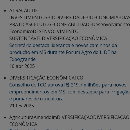
ATRAÇÃO DE
INVESTIMENTOS
BIODIVERSIDADE
BIOECONOMIA
BOA
PRÁTICAS
CELULOSE
CONFIABILIDADE
Desenvolvimento
Econômico
DESENVOLVIMENTO
SUSTENTÁVEL
DIVERSIFICAÇÃO ECONÔMICA
Secretário destaca liderança e novos caminhos da
produção em MS durante Fórum Agro do LIDE na
Expogrande
10 abr 2025
DIVERSIFICAÇÃO ECONÔMICA
FCO
Conselho do FCO aprova R$ 219,7 milhões para novos
empreendimentos em MS, com destaque para irrigação
e pomares de citricultura
21 fev 2025
Agricultura
Amendoim
DIVERSIFICAÇÃO
DIVERSIFICAÇÃO
ECONÔMICA