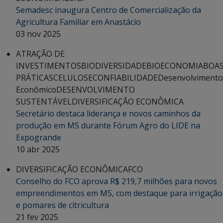
Semadesc inaugura Centro de Comercialização da
Agricultura Familiar em Anastácio
03 nov 2025
ATRAÇÃO DE
INVESTIMENTOS
BIODIVERSIDADE
BIOECONOMIA
BOA
PRÁTICAS
CELULOSE
CONFIABILIDADE
Desenvolvimento
Econômico
DESENVOLVIMENTO
SUSTENTÁVEL
DIVERSIFICAÇÃO ECONÔMICA
Secretário destaca liderança e novos caminhos da
produção em MS durante Fórum Agro do LIDE na
Expogrande
10 abr 2025
DIVERSIFICAÇÃO ECONÔMICA
FCO
Conselho do FCO aprova R$ 219,7 milhões para novos
empreendimentos em MS, com destaque para irrigação
e pomares de citricultura
21 fev 2025