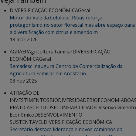
DIVERSIFICAÇÃO ECONÔMICA
Geral
Motor do Vale da Celulose, Ribas reforça
protagonismo no setor florestal mas abre espaço para
a diversificação com citrus e amendoim
18 mar 2026
AGRAER
Agricultura Familiar
DIVERSIFICAÇÃO
ECONÔMICA
Geral
Semadesc inaugura Centro de Comercialização da
Agricultura Familiar em Anastácio
03 nov 2025
ATRAÇÃO DE
INVESTIMENTOS
BIODIVERSIDADE
BIOECONOMIA
BOA
PRÁTICAS
CELULOSE
CONFIABILIDADE
Desenvolvimento
Econômico
DESENVOLVIMENTO
SUSTENTÁVEL
DIVERSIFICAÇÃO ECONÔMICA
Secretário destaca liderança e novos caminhos da