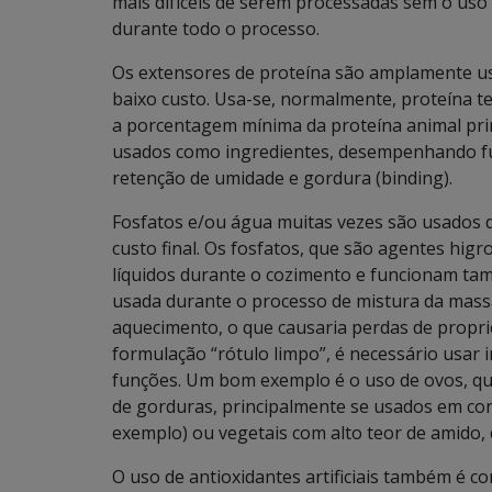
mais difíceis de serem processadas sem o uso 
durante todo o processo.
Os extensores de proteína são amplamente us
baixo custo. Usa-se, normalmente, proteína te
a porcentagem mínima da proteína animal pri
usados como ingredientes, desempenhando fu
retenção de umidade e gordura (binding).
Fosfatos e/ou água muitas vezes são usados 
custo final. Os fosfatos, que são agentes higr
líquidos durante o cozimento e funcionam ta
usada durante o processo de mistura da massa 
aquecimento, o que causaria perdas de propr
formulação “rótulo limpo”, é necessário usar
funções. Um bom exemplo é o uso de ovos, qu
de gorduras, principalmente se usados em con
exemplo) ou vegetais com alto teor de amido, 
O uso de antioxidantes artificiais também é 