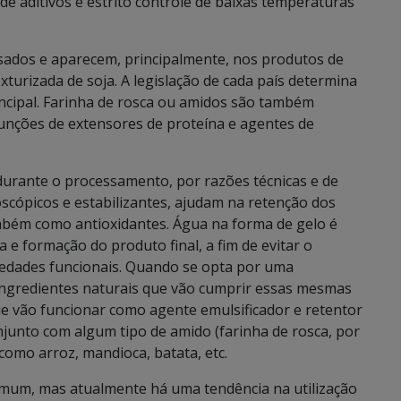
de aditivos e estrito controle de baixas temperaturas
ados e aparecem, principalmente, nos produtos de
xturizada de soja. A legislação de cada país determina
ncipal. Farinha de rosca ou amidos são também
nções de extensores de proteína e agentes de
durante o processamento, por razões técnicas e de
oscópicos e estabilizantes, ajudam na retenção dos
mbém como antioxidantes. Água na forma de gelo é
e formação do produto final, a fim de evitar o
iedades funcionais. Quando se opta por uma
 ingredientes naturais que vão cumprir essas mesmas
e vão funcionar como agente emulsificador e retentor
junto com algum tipo de amido (farinha de rosca, por
como arroz, mandioca, batata, etc.
comum, mas atualmente há uma tendência na utilização