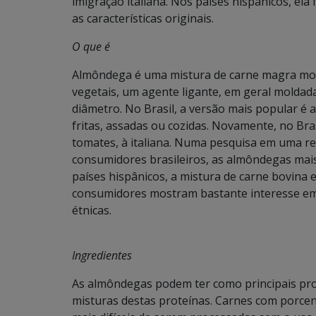
imigração italiana. Nos países hispânicos, ela
as características originais.
O que é
Almôndega é uma mistura de carne magra moíd
vegetais, um agente ligante, em geral mold
diâmetro. No Brasil, a versão mais popular é
fritas, assadas ou cozidas. Novamente, no Br
tomates, à italiana. Numa pesquisa em uma red
consumidores brasileiros, as almôndegas mais
países hispânicos, a mistura de carne bovina
consumidores mostram bastante interesse em
étnicas.
Ingredientes
As almôndegas podem ter como principais prot
misturas destas proteínas. Carnes com porc