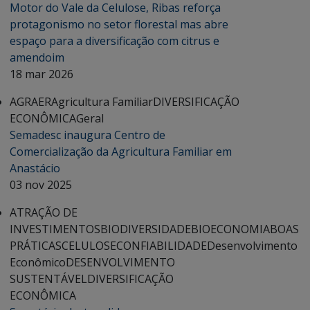
Motor do Vale da Celulose, Ribas reforça
protagonismo no setor florestal mas abre
espaço para a diversificação com citrus e
amendoim
18 mar 2026
AGRAER
Agricultura Familiar
DIVERSIFICAÇÃO
ECONÔMICA
Geral
Semadesc inaugura Centro de
Comercialização da Agricultura Familiar em
Anastácio
03 nov 2025
ATRAÇÃO DE
INVESTIMENTOS
BIODIVERSIDADE
BIOECONOMIA
BOAS
PRÁTICAS
CELULOSE
CONFIABILIDADE
Desenvolvimento
Econômico
DESENVOLVIMENTO
SUSTENTÁVEL
DIVERSIFICAÇÃO
ECONÔMICA