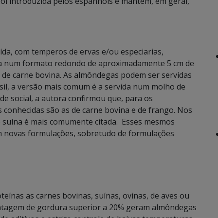
 foi introduzida pelos espanhóis e mantêm, em geral,
a, com temperos de ervas e/ou especiarias,
ada num formato redondo de aproximadamente 5 cm de
 a de carne bovina. As almôndegas podem ser servidas
asil, a versão mais comum é a servida num molho de
e social, a autora confirmou que, para os
 conhecidas são as de carne bovina e de frango. Nos
 e suína é mais comumente citada. Esses mesmos
 novas formulações, sobretudo de formulações
eínas as carnes bovinas, suínas, ovinas, de aves ou
entagem de gordura superior a 20% geram almôndegas