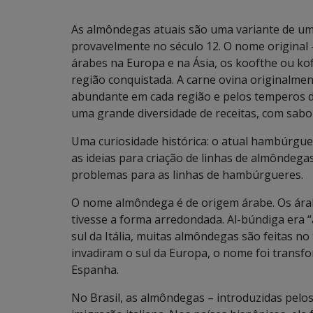
As almôndegas atuais são uma variante de uma 
provavelmente no século 12. O nome original –
árabes na Europa e na Ásia, os koofthe ou ko
região conquistada. A carne ovina originalmen
abundante em cada região e pelos temperos di
uma grande diversidade de receitas, com sabor
Uma curiosidade histórica: o atual hambúrgue
as ideias para criação de linhas de almôndega
problemas para as linhas de hambúrgueres.
O nome almôndega é de origem árabe. Os ára
tivesse a forma arredondada. Al-búndiga era “a
sul da Itália, muitas almôndegas são feitas 
invadiram o sul da Europa, o nome foi trans
Espanha.
No Brasil, as almôndegas – introduzidas pel