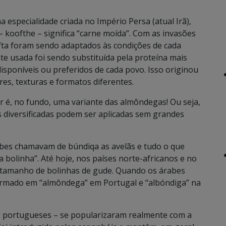
especialidade criada no Império Persa (atual Irã),
 koofthe – significa “carne moída”. Com as invasões
fta foram sendo adaptados às condições de cada
te usada foi sendo substituída pela proteína mais
sponíveis ou preferidos de cada povo. Isso originou
es, texturas e formatos diferentes.
r é, no fundo, uma variante das almôndegas! Ou seja,
s diversificadas podem ser aplicadas sem grandes
bes chamavam de búndiqa as avelãs e tudo o que
 bolinha”. Até hoje, nos países norte-africanos e no
no tamanho de bolinhas de gude. Quando os árabes
formado em “almôndega” em Portugal e “albóndiga” na
os portugueses – se popularizaram realmente com a