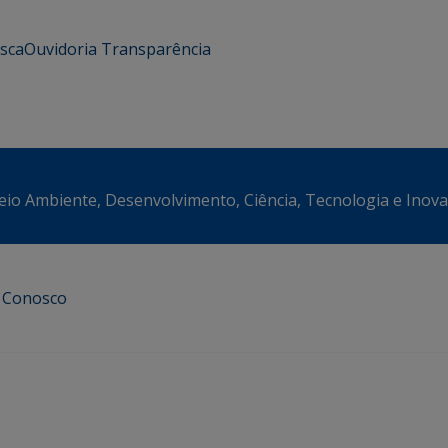
usca
Ouvidoria
Transparência
eio Ambiente, Desenvolvimento, Ciência, Tecnologia e Inov
e Conosco