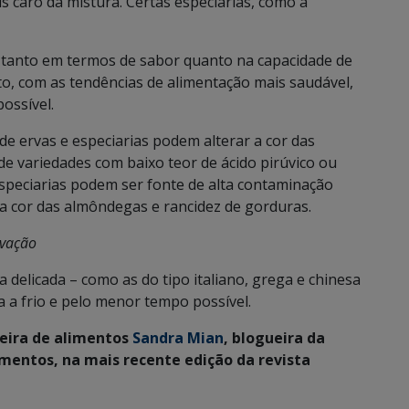
is caro da mistura. Certas especiarias, como a
, tanto em termos de sabor quanto na capacidade de
nto, com as tendências de alimentação mais saudável,
ossível.
e ervas e especiarias podem alterar a cor das
e variedades com baixo teor de ácido pirúvico ou
especiarias podem ser fonte de alta contaminação
a cor das almôndegas e rancidez de gorduras.
rvação
elicada – como as do tipo italiano, grega e chinesa
 a frio e pelo menor tempo possível.
eira de alimentos
Sandra Mian
, blogueira da
imentos, na mais recente edição da revista