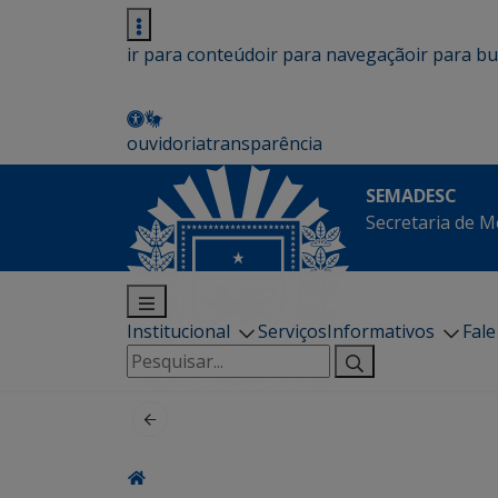
ir para conteúdo
ir para navegação
ir para b
ouvidoria
transparência
SEMADESC
Secretaria de M
Institucional
Serviços
Informativos
Fal
Pesquisar
por: