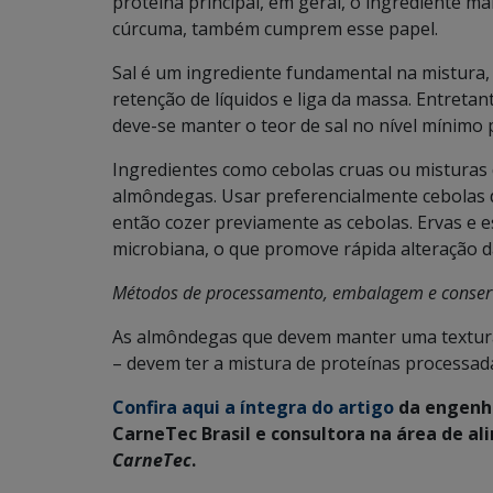
proteína principal, em geral, o ingrediente ma
cúrcuma, também cumprem esse papel.
Sal é um ingrediente fundamental na mistura
retenção de líquidos e liga da massa. Entreta
deve-se manter o teor de sal no nível mínimo p
Ingredientes como cebolas cruas ou misturas d
almôndegas. Usar preferencialmente cebolas d
então cozer previamente as cebolas. Ervas e 
microbiana, o que promove rápida alteração d
Métodos de processamento, embalagem e conse
As almôndegas que devem manter uma textura d
– devem ter a mistura de proteínas processada
Confira aqui a íntegra do artigo
da engenh
CarneTec Brasil e consultora na área de al
CarneTec
.