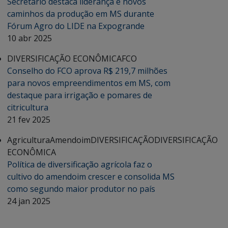
Secretário destaca liderança e novos
caminhos da produção em MS durante
Fórum Agro do LIDE na Expogrande
10 abr 2025
DIVERSIFICAÇÃO ECONÔMICA
FCO
Conselho do FCO aprova R$ 219,7 milhões
para novos empreendimentos em MS, com
destaque para irrigação e pomares de
citricultura
21 fev 2025
Agricultura
Amendoim
DIVERSIFICAÇÃO
DIVERSIFICAÇÃO
ECONÔMICA
Política de diversificação agrícola faz o
cultivo do amendoim crescer e consolida MS
como segundo maior produtor no país
24 jan 2025