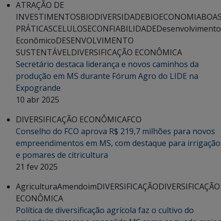
ATRAÇÃO DE
INVESTIMENTOS
BIODIVERSIDADE
BIOECONOMIA
BOA
PRÁTICAS
CELULOSE
CONFIABILIDADE
Desenvolvimento
Econômico
DESENVOLVIMENTO
SUSTENTÁVEL
DIVERSIFICAÇÃO ECONÔMICA
Secretário destaca liderança e novos caminhos da
produção em MS durante Fórum Agro do LIDE na
Expogrande
10 abr 2025
DIVERSIFICAÇÃO ECONÔMICA
FCO
Conselho do FCO aprova R$ 219,7 milhões para novos
empreendimentos em MS, com destaque para irrigação
e pomares de citricultura
21 fev 2025
Agricultura
Amendoim
DIVERSIFICAÇÃO
DIVERSIFICAÇÃO
ECONÔMICA
Política de diversificação agrícola faz o cultivo do