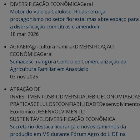
DIVERSIFICAÇÃO ECONÔMICA
Geral
Motor do Vale da Celulose, Ribas reforça
protagonismo no setor florestal mas abre espaço para
a diversificação com citrus e amendoim
18 mar 2026
AGRAER
Agricultura Familiar
DIVERSIFICAÇÃO
ECONÔMICA
Geral
Semadesc inaugura Centro de Comercialização da
Agricultura Familiar em Anastácio
03 nov 2025
ATRAÇÃO DE
INVESTIMENTOS
BIODIVERSIDADE
BIOECONOMIA
BOA
PRÁTICAS
CELULOSE
CONFIABILIDADE
Desenvolvimento
Econômico
DESENVOLVIMENTO
SUSTENTÁVEL
DIVERSIFICAÇÃO ECONÔMICA
Secretário destaca liderança e novos caminhos da
produção em MS durante Fórum Agro do LIDE na