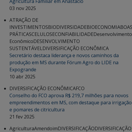
Agricultura Familiar em Anastácio
03 nov 2025
ATRAÇÃO DE
INVESTIMENTOS
BIODIVERSIDADE
BIOECONOMIA
BOA
PRÁTICAS
CELULOSE
CONFIABILIDADE
Desenvolvimento
Econômico
DESENVOLVIMENTO
SUSTENTÁVEL
DIVERSIFICAÇÃO ECONÔMICA
Secretário destaca liderança e novos caminhos da
produção em MS durante Fórum Agro do LIDE na
Expogrande
10 abr 2025
DIVERSIFICAÇÃO ECONÔMICA
FCO
Conselho do FCO aprova R$ 219,7 milhões para novos
empreendimentos em MS, com destaque para irrigação
e pomares de citricultura
21 fev 2025
Agricultura
Amendoim
DIVERSIFICAÇÃO
DIVERSIFICAÇÃO