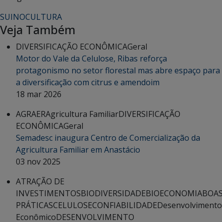
SUINOCULTURA
Veja Também
DIVERSIFICAÇÃO ECONÔMICA
Geral
Motor do Vale da Celulose, Ribas reforça
protagonismo no setor florestal mas abre espaço para
a diversificação com citrus e amendoim
18 mar 2026
AGRAER
Agricultura Familiar
DIVERSIFICAÇÃO
ECONÔMICA
Geral
Semadesc inaugura Centro de Comercialização da
Agricultura Familiar em Anastácio
03 nov 2025
ATRAÇÃO DE
INVESTIMENTOS
BIODIVERSIDADE
BIOECONOMIA
BOA
PRÁTICAS
CELULOSE
CONFIABILIDADE
Desenvolvimento
Econômico
DESENVOLVIMENTO