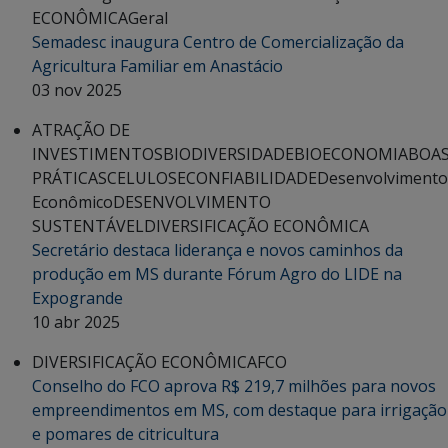
ECONÔMICA
Geral
Semadesc inaugura Centro de Comercialização da
Agricultura Familiar em Anastácio
03 nov 2025
ATRAÇÃO DE
INVESTIMENTOS
BIODIVERSIDADE
BIOECONOMIA
BOA
PRÁTICAS
CELULOSE
CONFIABILIDADE
Desenvolvimento
Econômico
DESENVOLVIMENTO
SUSTENTÁVEL
DIVERSIFICAÇÃO ECONÔMICA
Secretário destaca liderança e novos caminhos da
produção em MS durante Fórum Agro do LIDE na
Expogrande
10 abr 2025
DIVERSIFICAÇÃO ECONÔMICA
FCO
Conselho do FCO aprova R$ 219,7 milhões para novos
empreendimentos em MS, com destaque para irrigação
e pomares de citricultura