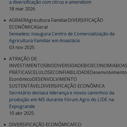
a diversificação com citrus e amendoim
18 mar 2026
AGRAER
Agricultura Familiar
DIVERSIFICAÇÃO
ECONÔMICA
Geral
Semadesc inaugura Centro de Comercialização da
Agricultura Familiar em Anastácio
03 nov 2025
ATRAÇÃO DE
INVESTIMENTOS
BIODIVERSIDADE
BIOECONOMIA
BOA
PRÁTICAS
CELULOSE
CONFIABILIDADE
Desenvolvimento
Econômico
DESENVOLVIMENTO
SUSTENTÁVEL
DIVERSIFICAÇÃO ECONÔMICA
Secretário destaca liderança e novos caminhos da
produção em MS durante Fórum Agro do LIDE na
Expogrande
10 abr 2025
DIVERSIFICAÇÃO ECONÔMICA
FCO