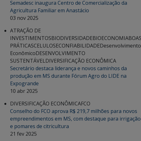
Semadesc inaugura Centro de Comercialização da
Agricultura Familiar em Anastácio
03 nov 2025
ATRAÇÃO DE
INVESTIMENTOS
BIODIVERSIDADE
BIOECONOMIA
BOA
PRÁTICAS
CELULOSE
CONFIABILIDADE
Desenvolvimento
Econômico
DESENVOLVIMENTO
SUSTENTÁVEL
DIVERSIFICAÇÃO ECONÔMICA
Secretário destaca liderança e novos caminhos da
produção em MS durante Fórum Agro do LIDE na
Expogrande
10 abr 2025
DIVERSIFICAÇÃO ECONÔMICA
FCO
Conselho do FCO aprova R$ 219,7 milhões para novos
empreendimentos em MS, com destaque para irrigação
e pomares de citricultura
21 fev 2025