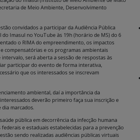
alização do Imasul (Instituto de Meio Ambiente de Mato
Secretaria de Meio Ambiente, Desenvolvimento
stão convidados a participar da Audiência Pública
nal do Imasul no YouTube às 19h (horário de MS) do 6
esentado o RIMA do empreendimento, os impactos
s e compensatórias e os programas ambientais
intervalo, será aberta a sessão de respostas às
r participar do evento de forma interativa,
essário que os interessados se inscrevam
cenciamento ambiental, daí a importância da
 interessados deverão primeiro faça sua inscrição e
e dia marcados.
 saúde pública em decorrência da infecção humana
 federais e estaduais estabelecidas para a prevenção
estão sendo realizadas audiências públicas virtuais