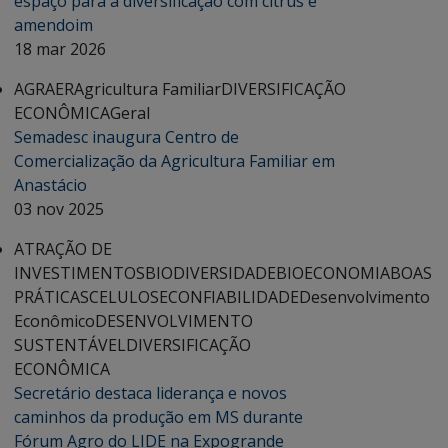
espaço para a diversificação com citrus e
amendoim
18 mar 2026
AGRAER
Agricultura Familiar
DIVERSIFICAÇÃO
ECONÔMICA
Geral
Semadesc inaugura Centro de
Comercialização da Agricultura Familiar em
Anastácio
03 nov 2025
ATRAÇÃO DE
INVESTIMENTOS
BIODIVERSIDADE
BIOECONOMIA
BOAS
PRÁTICAS
CELULOSE
CONFIABILIDADE
Desenvolvimento
Econômico
DESENVOLVIMENTO
SUSTENTÁVEL
DIVERSIFICAÇÃO
ECONÔMICA
Secretário destaca liderança e novos
caminhos da produção em MS durante
Fórum Agro do LIDE na Expogrande