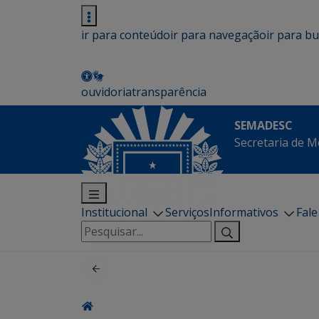
ir para conteúdo
ir para navegação
ir para b
ouvidoria
transparência
SEMADESC
Secretaria de M
Institucional
Serviços
Informativos
Fal
Pesquisar
por: