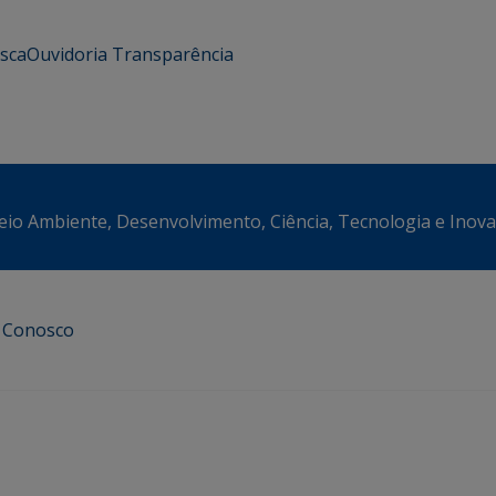
usca
Ouvidoria
Transparência
eio Ambiente, Desenvolvimento, Ciência, Tecnologia e Inov
e Conosco