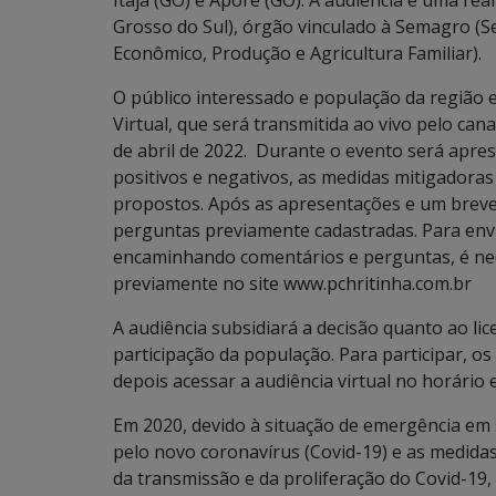
Itajá (GO) e Aporé (GO). A audiência é uma re
Grosso do Sul), órgão vinculado à Semagro (
Econômico, Produção e Agricultura Familiar).
O público interessado e população da região e
Virtual, que será transmitida ao vivo pelo ca
de abril de 2022. Durante o evento será apr
positivos e negativos, as medidas mitigadora
propostos. Após as apresentações e um breve 
perguntas previamente cadastradas. Para envia
encaminhando comentários e perguntas, é nec
previamente no site www.pchritinha.com.br
A audiência subsidiará a decisão quanto ao li
participação da população. Para participar, os
depois acessar a audiência virtual no horário 
Em 2020, devido à situação de emergência em
pelo novo coronavírus (Covid-19) e as medidas
da transmissão e da proliferação do Covid-19, 