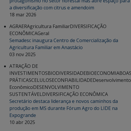
protagonismo no setor florestal mas abre espaço para
a diversificação com citrus e amendoim
18 mar 2026
AGRAER
Agricultura Familiar
DIVERSIFICAÇÃO
ECONÔMICA
Geral
Semadesc inaugura Centro de Comercialização da
Agricultura Familiar em Anastácio
03 nov 2025
ATRAÇÃO DE
INVESTIMENTOS
BIODIVERSIDADE
BIOECONOMIA
BOA
PRÁTICAS
CELULOSE
CONFIABILIDADE
Desenvolvimento
Econômico
DESENVOLVIMENTO
SUSTENTÁVEL
DIVERSIFICAÇÃO ECONÔMICA
Secretário destaca liderança e novos caminhos da
produção em MS durante Fórum Agro do LIDE na
Expogrande
10 abr 2025