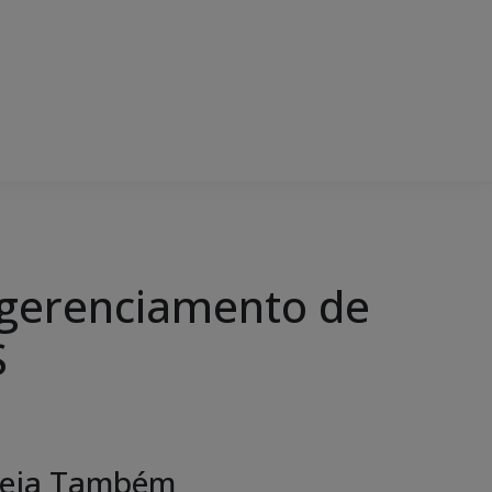
 gerenciamento de
S
eja Também