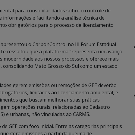
ntal para consolidar dados sobre o controle de
informações e facilitando a análise técnica de
anto obrigatórios para o processo de licenciamento
 apresentou o CarbonControl no III Fórum Estadual
l e ressaltou que a plataforma “representa um avanço
mais modernidade aos nossos processos e oferece mais
al, consolidando Mato Grosso do Sul como um estado
tividades gerem emissões ou remoções de GEE deverão
 obrigatórios, limitados ao licenciamento ambiental, e
imentos que buscam melhorar suas práticas
ngem operações rurais, relacionadas ao Cadastro
S) e urbanas, não vinculadas ao CARMS.
e GEE com foco inicial. Entre as categorias principais
que gera emissões a partir da queima de