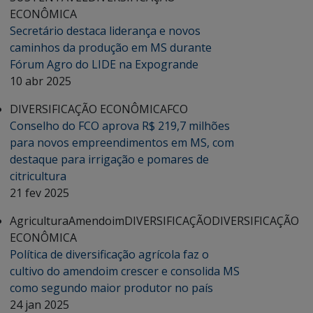
ECONÔMICA
Secretário destaca liderança e novos
caminhos da produção em MS durante
Fórum Agro do LIDE na Expogrande
10 abr 2025
DIVERSIFICAÇÃO ECONÔMICA
FCO
Conselho do FCO aprova R$ 219,7 milhões
para novos empreendimentos em MS, com
destaque para irrigação e pomares de
citricultura
21 fev 2025
Agricultura
Amendoim
DIVERSIFICAÇÃO
DIVERSIFICAÇÃO
ECONÔMICA
Política de diversificação agrícola faz o
cultivo do amendoim crescer e consolida MS
como segundo maior produtor no país
24 jan 2025