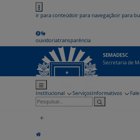
ir para conteúdo
ir para navegação
ir para b
ouvidoria
transparência
SEMADESC
Secretaria de M
Institucional
Serviços
Informativos
Fal
Pesquisar
por: