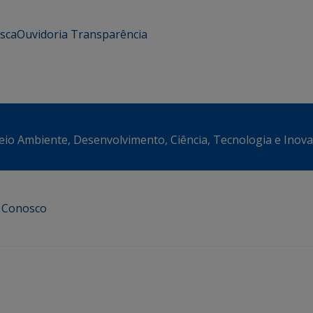
usca
Ouvidoria
Transparência
eio Ambiente, Desenvolvimento, Ciência, Tecnologia e Inov
e Conosco