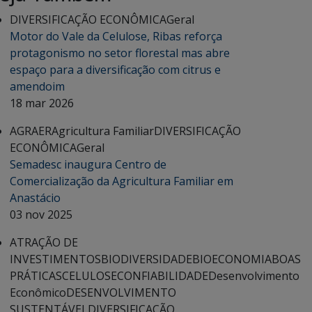
DIVERSIFICAÇÃO ECONÔMICA
Geral
Motor do Vale da Celulose, Ribas reforça
protagonismo no setor florestal mas abre
espaço para a diversificação com citrus e
amendoim
18 mar 2026
AGRAER
Agricultura Familiar
DIVERSIFICAÇÃO
ECONÔMICA
Geral
Semadesc inaugura Centro de
Comercialização da Agricultura Familiar em
Anastácio
03 nov 2025
ATRAÇÃO DE
INVESTIMENTOS
BIODIVERSIDADE
BIOECONOMIA
BOAS
PRÁTICAS
CELULOSE
CONFIABILIDADE
Desenvolvimento
Econômico
DESENVOLVIMENTO
SUSTENTÁVEL
DIVERSIFICAÇÃO