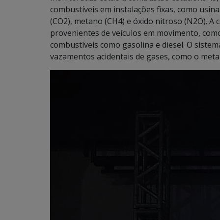
combustíveis em instalações fixas, como usina
(CO2), metano (CH4) e óxido nitroso (N2O). A
provenientes de veículos em movimento, como
combustíveis como gasolina e diesel. O siste
vazamentos acidentais de gases, como o meta