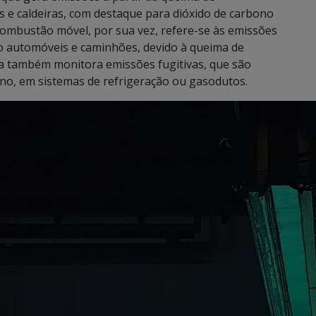
s e caldeiras, com destaque para dióxido de carbono
 combustão móvel, por sua vez, refere-se às emissões
 automóveis e caminhões, devido à queima de
ma também monitora emissões fugitivas, que são
no, em sistemas de refrigeração ou gasodutos.