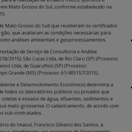
l em Mato Grosso do Sul, conforme estabelecido na
15.
de Mato Grosso do Sul) que receberam os certificados
rgão, que avaliaram as condições necessárias para
o, como análises ambientais e geoprocessamentos.
estação de Serviço de Consultoria e Análise
218/2015); São Lucas Ltda, de Rio Claro (SP) (Processo:
esso Ltda, de Guarulhos (SP) (Processo:
mpo Grande (MS) (Processo: 61/405157/2015).
mbiente e Desenvolvimento Econômico) determina a
de todos os laboratórios públicos ou privados que
coletas e ensaios de água, efluentes, sedimentos e
l sul-mato-grossense. O cadastramento, de acordo com
os sub-contratados.
io do Imasul, Francisco Gilvanci dos Santos, a
ara o atendimento aos processos de licenciamento