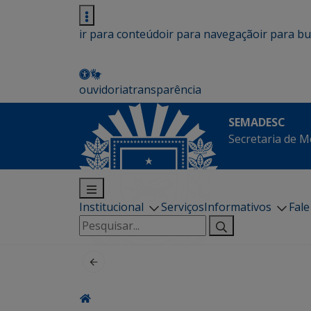
ir para conteúdo
ir para navegação
ir para b
ouvidoria
transparência
SEMADESC
Secretaria de M
Institucional
Serviços
Informativos
Fal
Pesquisar
por: