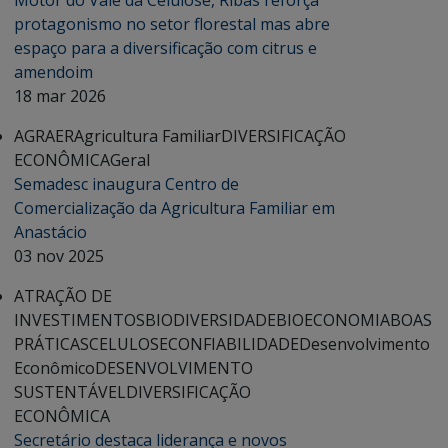
Motor do Vale da Celulose, Ribas reforça
protagonismo no setor florestal mas abre
espaço para a diversificação com citrus e
amendoim
18 mar 2026
AGRAER
Agricultura Familiar
DIVERSIFICAÇÃO
ECONÔMICA
Geral
Semadesc inaugura Centro de
Comercialização da Agricultura Familiar em
Anastácio
03 nov 2025
ATRAÇÃO DE
INVESTIMENTOS
BIODIVERSIDADE
BIOECONOMIA
BOAS
PRÁTICAS
CELULOSE
CONFIABILIDADE
Desenvolvimento
Econômico
DESENVOLVIMENTO
SUSTENTÁVEL
DIVERSIFICAÇÃO
ECONÔMICA
Secretário destaca liderança e novos