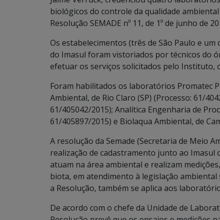
biológicos do controle da qualidade ambienta
Resolução SEMADE nº 11, de 1º de junho de 20
Os estabelecimentos (três de São Paulo e um 
do Imasul foram vistoriados por técnicos do ó
efetuar os serviços solicitados pelo Institut
Foram habilitados os laboratórios Promatec Pr
Ambiental, de Rio Claro (SP) (Processo: 61/404
61/405042/2015); Analítica Engenharia de Proc
61/405897/2015) e Biolaqua Ambiental, de Ca
A resolução da Semade (Secretaria de Meio A
realização de cadastramento junto ao Imasul 
atuam na área ambiental e realizam medições, 
biota, em atendimento à legislação ambienta
a Resolução, também se aplica aos laboratóri
De acordo com o chefe da Unidade de Laboratór
Resolução prevê que os ensaios e medições p