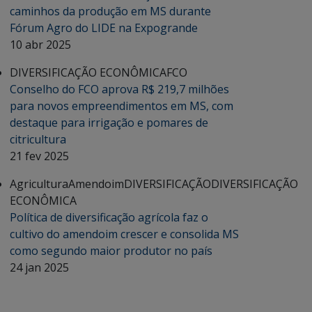
caminhos da produção em MS durante
Fórum Agro do LIDE na Expogrande
10 abr 2025
DIVERSIFICAÇÃO ECONÔMICA
FCO
Conselho do FCO aprova R$ 219,7 milhões
para novos empreendimentos em MS, com
destaque para irrigação e pomares de
citricultura
21 fev 2025
Agricultura
Amendoim
DIVERSIFICAÇÃO
DIVERSIFICAÇÃO
ECONÔMICA
Política de diversificação agrícola faz o
cultivo do amendoim crescer e consolida MS
como segundo maior produtor no país
24 jan 2025