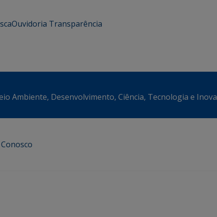
usca
Ouvidoria
Transparência
eio Ambiente, Desenvolvimento, Ciência, Tecnologia e Inov
e Conosco