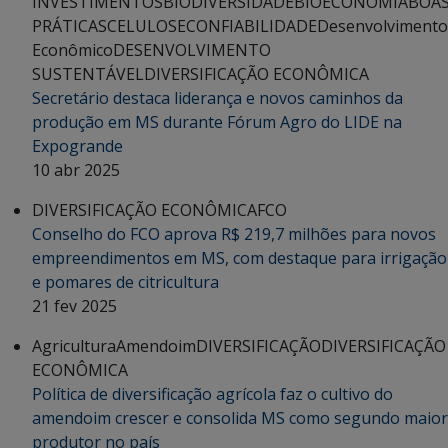
INVESTIMENTOS
BIODIVERSIDADE
BIOECONOMIA
BOA
PRÁTICAS
CELULOSE
CONFIABILIDADE
Desenvolvimento
Econômico
DESENVOLVIMENTO
SUSTENTÁVEL
DIVERSIFICAÇÃO ECONÔMICA
Secretário destaca liderança e novos caminhos da
produção em MS durante Fórum Agro do LIDE na
Expogrande
10 abr 2025
DIVERSIFICAÇÃO ECONÔMICA
FCO
Conselho do FCO aprova R$ 219,7 milhões para novos
empreendimentos em MS, com destaque para irrigação
e pomares de citricultura
21 fev 2025
Agricultura
Amendoim
DIVERSIFICAÇÃO
DIVERSIFICAÇÃO
ECONÔMICA
Política de diversificação agrícola faz o cultivo do
amendoim crescer e consolida MS como segundo maior
produtor no país