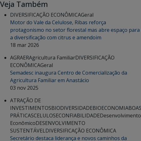
Veja Também
DIVERSIFICAÇÃO ECONÔMICA
Geral
Motor do Vale da Celulose, Ribas reforça
protagonismo no setor florestal mas abre espaço para
a diversificação com citrus e amendoim
18 mar 2026
AGRAER
Agricultura Familiar
DIVERSIFICAÇÃO
ECONÔMICA
Geral
Semadesc inaugura Centro de Comercialização da
Agricultura Familiar em Anastácio
03 nov 2025
ATRAÇÃO DE
INVESTIMENTOS
BIODIVERSIDADE
BIOECONOMIA
BOA
PRÁTICAS
CELULOSE
CONFIABILIDADE
Desenvolvimento
Econômico
DESENVOLVIMENTO
SUSTENTÁVEL
DIVERSIFICAÇÃO ECONÔMICA
Secretário destaca liderança e novos caminhos da