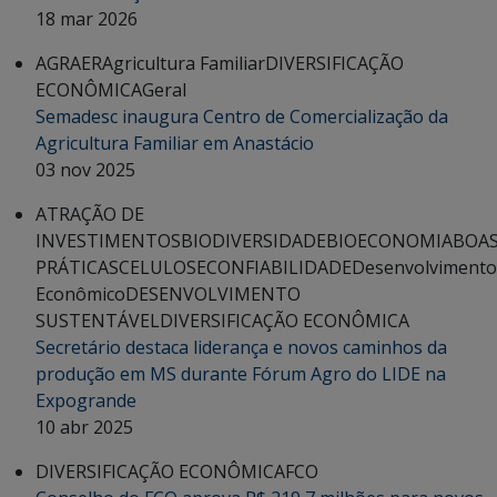
18 mar 2026
AGRAER
Agricultura Familiar
DIVERSIFICAÇÃO
ECONÔMICA
Geral
Semadesc inaugura Centro de Comercialização da
Agricultura Familiar em Anastácio
03 nov 2025
ATRAÇÃO DE
INVESTIMENTOS
BIODIVERSIDADE
BIOECONOMIA
BOA
PRÁTICAS
CELULOSE
CONFIABILIDADE
Desenvolvimento
Econômico
DESENVOLVIMENTO
SUSTENTÁVEL
DIVERSIFICAÇÃO ECONÔMICA
Secretário destaca liderança e novos caminhos da
produção em MS durante Fórum Agro do LIDE na
Expogrande
10 abr 2025
DIVERSIFICAÇÃO ECONÔMICA
FCO