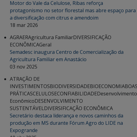
Motor do Vale da Celulose, Ribas reforça
protagonismo no setor florestal mas abre espaço para
a diversificação com citrus e amendoim
18 mar 2026
AGRAER
Agricultura Familiar
DIVERSIFICAÇÃO
ECONÔMICA
Geral
Semadesc inaugura Centro de Comercialização da
Agricultura Familiar em Anastácio
03 nov 2025
ATRAÇÃO DE
INVESTIMENTOS
BIODIVERSIDADE
BIOECONOMIA
BOA
PRÁTICAS
CELULOSE
CONFIABILIDADE
Desenvolvimento
Econômico
DESENVOLVIMENTO
SUSTENTÁVEL
DIVERSIFICAÇÃO ECONÔMICA
Secretário destaca liderança e novos caminhos da
produção em MS durante Fórum Agro do LIDE na
Expogrande